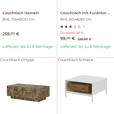
Couchtisch
Hameln
Couchtisch mit Funktion
Po
BHL 70|40|120 cm
BHL 60|46|90 cm
1
Du sparst
56 %
259
,
00
€
99
,
00
€
225
,
00
€
Lieferzeit: bis zu 8 Werktage
Lieferzeit: bis zu 8 Werktage
Couchtisch Ortyga
Couchtisch Schiava