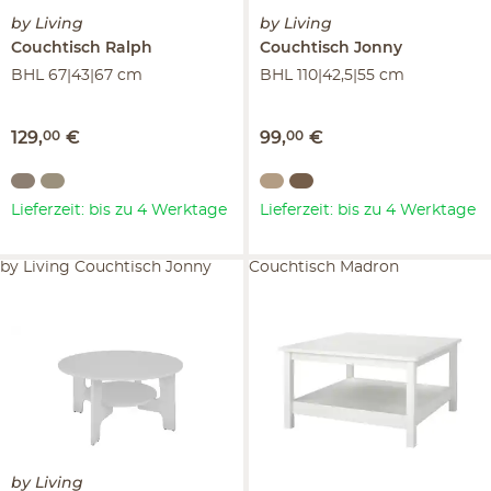
by Living
by Living
Couchtisch
Ralph
Couchtisch
Jonny
BHL 67|43|67 cm
BHL 110|42,5|55 cm
129
,
00
€
99
,
00
€
Lieferzeit: bis zu 4 Werktage
Lieferzeit: bis zu 4 Werktage
by Living Couchtisch Jonny
Couchtisch Madron
by Living