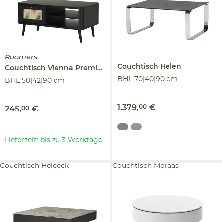
Roomers
Couchtisch
Helen
Couchtisch
Vienna Premium
BHL 70|40|90 cm
BHL 50|42|90 cm
1.379
,
00
€
245
,
00
€
Lieferzeit: bis zu 3 Werktage
Couchtisch Heideck
Couchtisch Moraas