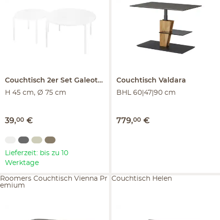
Couchtisch 2er Set
Galeotto
Couchtisch
Valdara
H 45 cm, Ø 75 cm
BHL 60|47|90 cm
39
,
00
€
779
,
00
€
Lieferzeit: bis zu 10
Werktage
Roomers Couchtisch Vienna Pr
Couchtisch Helen
emium