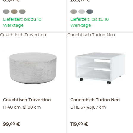
69
,
€
269
,
€
Lieferzeit: bis zu 10
Lieferzeit: bis zu 10
Werktage
Werktage
Couchtisch Travertino
Couchtisch Turino Neo
Couchtisch
Travertino
Couchtisch
Turino Neo
H 40 cm, Ø 80 cm
BHL 67|43|67 cm
99
,
00
€
119
,
00
€