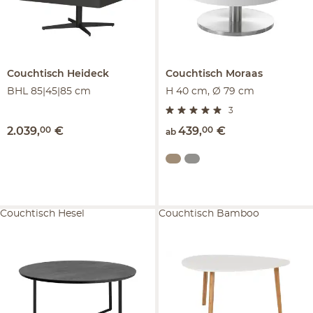
Couchtisch
Heideck
Couchtisch
Moraas
BHL 85|45|85 cm
H 40 cm, Ø 79 cm
3
2.039
,
00
€
439
,
00
€
ab
Couchtisch Hesel
Couchtisch Bamboo