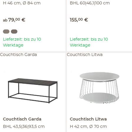
H 46 cm, Ø 84 cm
BHL 60|46,1|100 cm
79
,
00
€
155
,
00
€
ab
Lieferzeit: bis zu 10
Lieferzeit: bis zu 10
Werktage
Werktage
Couchtisch Garda
Couchtisch Litwa
Couchtisch
Garda
Couchtisch
Litwa
BHL 43,5|36|93,5 cm
H 42 cm, Ø 70 cm