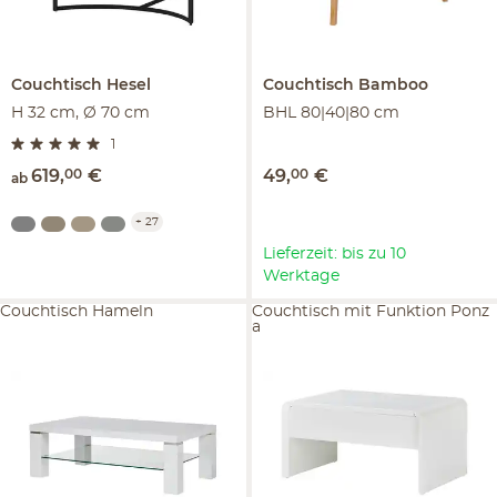
Couchtisch
Hesel
Couchtisch
Bamboo
H 32 cm, Ø 70 cm
BHL 80|40|80 cm
1
619
,
00
€
49
,
00
€
ab
+
27
Lieferzeit: bis zu 10
Werktage
Couchtisch Hameln
Couchtisch mit Funktion Ponz
a