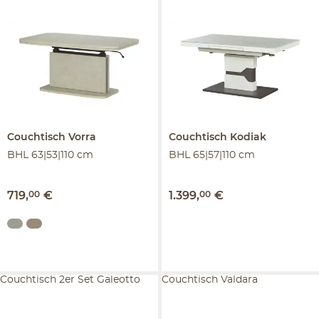
Couchtisch
Vorra
Couchtisch
Kodiak
BHL 63|53|110 cm
BHL 65|57|110 cm
719
,
00
€
1.399
,
00
€
Couchtisch 2er Set Galeotto
Couchtisch Valdara