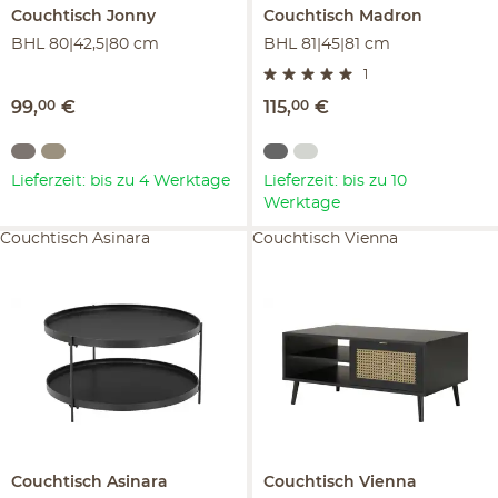
Couchtisch
Jonny
Couchtisch
Madron
BHL 80|42,5|80 cm
BHL 81|45|81 cm
1
99
,
00
€
115
,
00
€
Lieferzeit: bis zu 4 Werktage
Lieferzeit: bis zu 10
Werktage
Couchtisch Asinara
Couchtisch Vienna
Couchtisch
Asinara
Couchtisch
Vienna