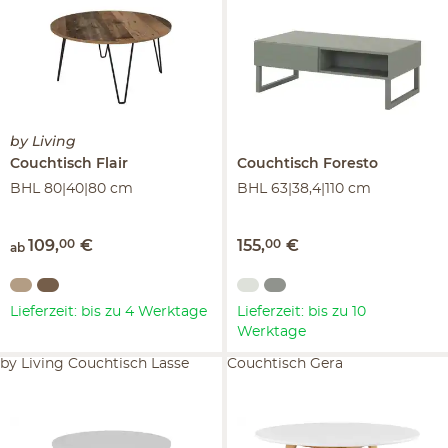
by Living
Couchtisch
Flair
Couchtisch
Foresto
BHL 80|40|80 cm
BHL 63|38,4|110 cm
109
,
00
€
155
,
00
€
ab
Lieferzeit: bis zu 4 Werktage
Lieferzeit: bis zu 10
Werktage
by Living Couchtisch Lasse
Couchtisch Gera