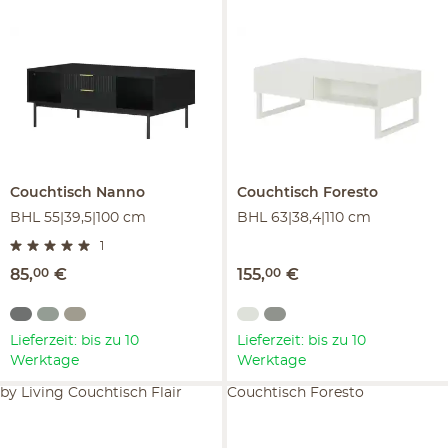
Couchtisch
Nanno
Couchtisch
Foresto
BHL 55|39,5|100 cm
BHL 63|38,4|110 cm
1
85
,
00
€
155
,
00
€
Lieferzeit: bis zu 10
Lieferzeit: bis zu 10
Werktage
Werktage
by Living Couchtisch Flair
Couchtisch Foresto