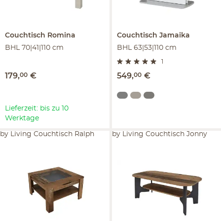
Couchtisch
Romina
Couchtisch
Jamaika
BHL 70|41|110 cm
BHL 63|53|110 cm
1
179
,
00
€
549
,
00
€
Lieferzeit: bis zu 10
Werktage
by Living Couchtisch Ralph
by Living Couchtisch Jonny