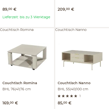
89
,
00
€
209
,
00
€
Lieferzeit: bis zu 3 Werktage
Couchtisch Romina
Couchtisch Nanno
Couchtisch
Romina
Couchtisch
Nanno
BHL 76|41|76 cm
BHL 55|40|100 cm
1
169
,
00
€
85
,
00
€