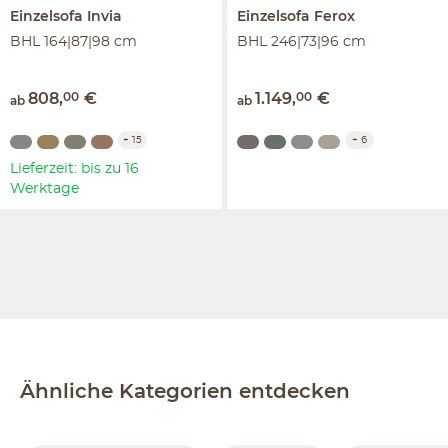
Einzelsofa
Invia
Einzelsofa
Ferox
BHL 164|87|98 cm
BHL 246|73|96 cm
808
,
00
€
1.149
,
00
€
ab
ab
+
15
+
6
Lieferzeit: bis zu 16
Werktage
Ähnliche Kategorien entdecken