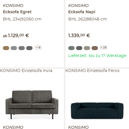
KONSIMO
KONSIMO
Ecksofa
Egret
Ecksofa
Napi
BHL 234|92|160 cm
BHL 262|88|148 cm
1.129
,
00
€
1.339
,
00
€
ab
+
8
+
26
Lieferzeit: bis zu 17 Werktage
KONSIMO Einzelsofa Invia
KONSIMO Einzelsofa Ferox
KONSIMO
KONSIMO