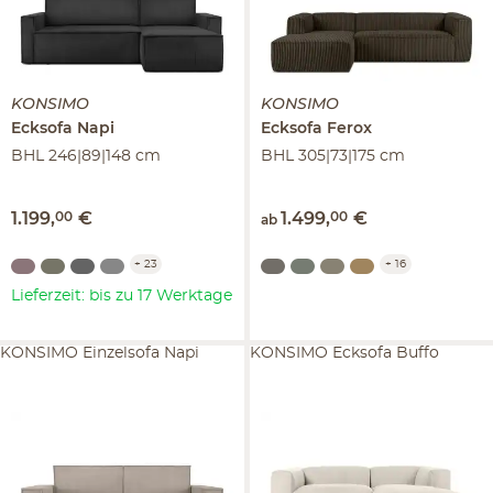
KONSIMO
KONSIMO
Ecksofa
Napi
Ecksofa
Ferox
BHL 246|89|148 cm
BHL 305|73|175 cm
1.199
,
00
€
1.499
,
00
€
ab
+
23
+
16
Lieferzeit: bis zu 17 Werktage
KONSIMO Einzelsofa Napi
KONSIMO Ecksofa Buffo