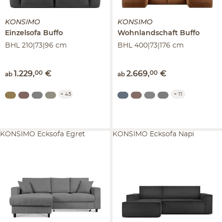
KONSIMO
KONSIMO
Einzelsofa
Buffo
Wohnlandschaft
Buffo
BHL 210|73|96 cm
BHL 400|73|176 cm
1.229
,
00
€
2.669
,
00
€
ab
ab
+
45
+
11
KONSIMO Ecksofa Egret
KONSIMO Ecksofa Napi