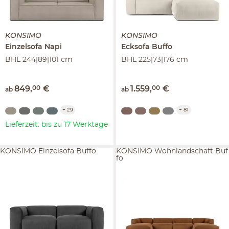
KONSIMO
KONSIMO
Einzelsofa
Napi
Ecksofa
Buffo
BHL 244|89|101 cm
BHL 225|73|176 cm
849
,
00
€
1.559
,
00
€
ab
ab
+
29
+
81
Lieferzeit: bis zu 17 Werktage
KONSIMO Einzelsofa Buffo
KONSIMO Wohnlandschaft Buf
fo