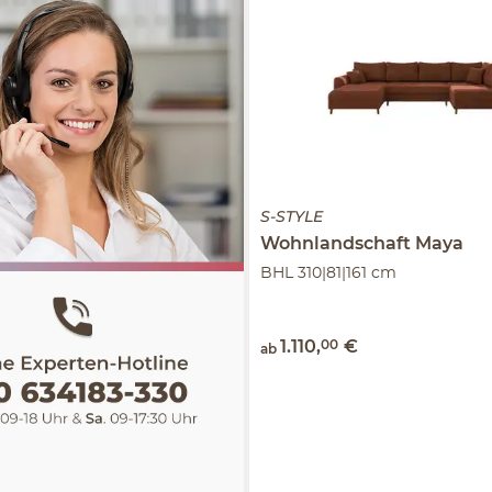
S-STYLE
Wohnlandschaft
Maya
BHL 310|81|161 cm
1.110
,
00
€
ab