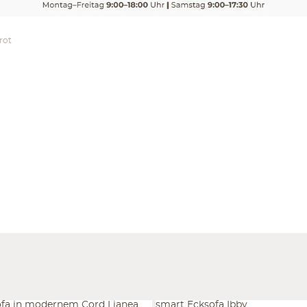
rot
ofa in modernem Cord Lianea
smart Ecksofa Ibby