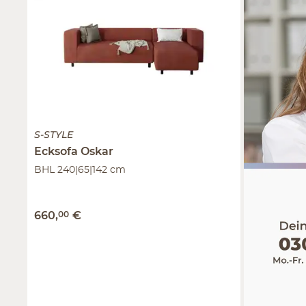
S-STYLE
Ecksofa
Oskar
BHL 240|65|142 cm
660
,
00
€