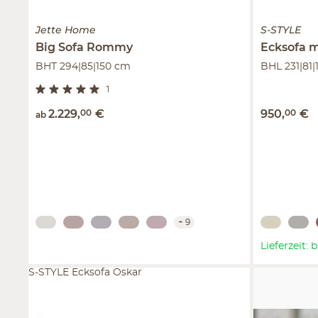
Jette Home
S-STYLE
Big Sofa
Rommy
Ecksofa 
BHT 294|85|150 cm
BHL 231|81|
1
2.229
,
00
€
950
,
00
€
ab
+
9
Lieferzeit:
S-STYLE Ecksofa Oskar