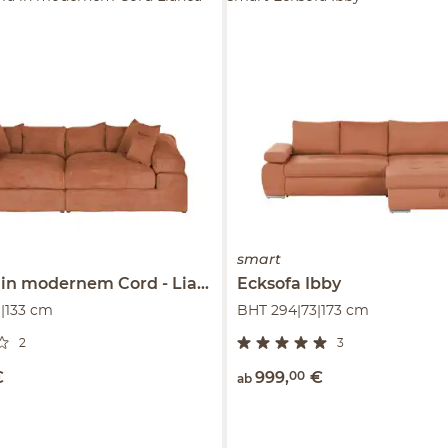
smart
in modernem Cord
Lianea
Ecksofa
Ibby
|133 cm
BHT 294|73|173 cm
2
3
€
999
,
00
€
ab