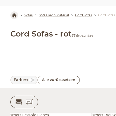
Sofas
Sofas nach Material
Cord Sofas
Cord Sofas 
Cord Sofas - rot
36 Ergebnisse
Farbe
:
rot
Alle zurücksetzen
smart Ecksofa Lianea
smart Big S