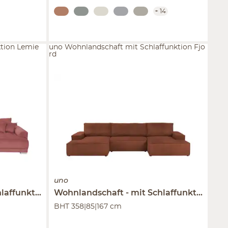
+
14
tion Lemie
uno Wohnlandschaft mit Schlaffunktion Fjo
rd
uno
affunktion
Wohnlandschaft
Lemie
mit Schlaffunktion
Fj
BHT 358|85|167 cm