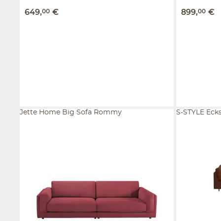
649
,
00
€
899
,
00
€
Jette Home Big Sofa Rommy
S-STYLE Eck