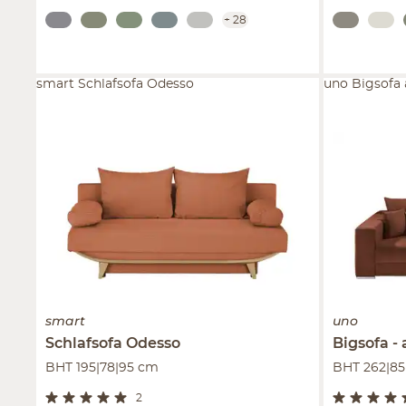
+
28
smart Schlafsofa Odesso
uno Bigsofa 
smart
uno
Schlafsofa
Odesso
Bigsofa
BHT 195|78|95 cm
BHT 262|85
2