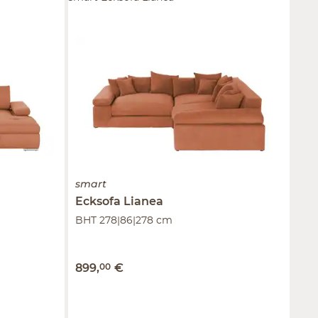
smart
Ecksofa
Lianea
BHT 278|86|278 cm
899
,
00
€