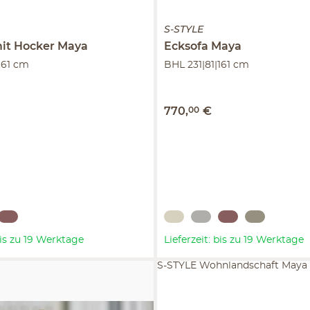
S-STYLE
mit Hocker
Maya
Ecksofa
Maya
161 cm
BHL 231|81|161 cm
770
,
00
€
 bis zu 19 Werktage
Lieferzeit: bis zu 19 Werktage
S-STYLE Wohnlandschaft Maya