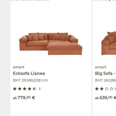
smart
smart
Ecksofa
Lianea
Big Sofa
BHT 291|86|208 cm
BHT 260|86
5
779
,
00
€
639
,
00
ab
ab