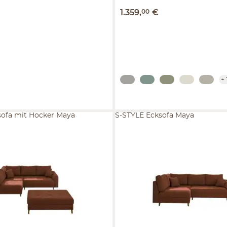
1.359
,
00
€
+
sofa mit Hocker Maya
S-STYLE Ecksofa Maya