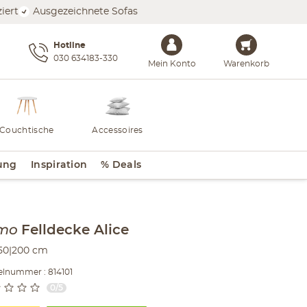
iert
Ausgezeichnete Sofas
Hotline
030 634183-330
Mein Konto
Warenkorb
Couchtische
Accessoires
ung
Inspiration
% Deals
lt der Seitenleiste überspringen - Zum Seitenende
mo
Felldecke
Alice
50|200 cm
elnummer : 814101
0/5