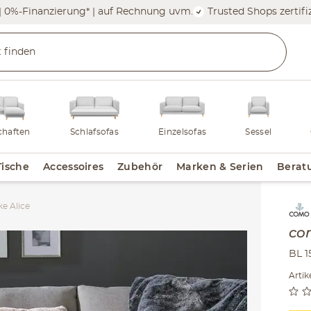
| 0%-Finanzierung* | auf Rechnung uvm.
Trusted Shops zertifiz
haften
Schlafsofas
Einzelsofas
Sessel
Tische
Accessoires
Zubehör
Marken & Serien
Berat
e Alice
Inha
co
BL 1
Artik