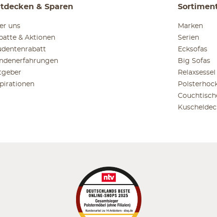
tdecken & Sparen
Sortimen
er uns
Marken
batte & Aktionen
Serien
udentenrabatt
Ecksofas
ndenerfahrungen
Big Sofas
tgeber
Relaxsessel
spirationen
Polsterhoc
Couchtisch
Kuscheldec