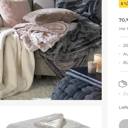
70
,
Inkl.
20
Au
Rü
Zu
Lief