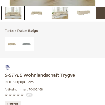
Inhalt der Seitenleiste überspringen - Zum Seitenende
Farbe / Dekor
Beige
S-STYLE
Wohnlandschaft
Trygve
BHL 310|81|161 cm
Artikelnummer : 70402468
0/5