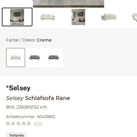
Inhalt der Seitenleiste überspringen - Zum Seitenende
Farbe / Dekor
Creme
Selsey
Schlafsofa Rane
BHL 236|90|102 cm
Artikelnummer : 60409632
0/5