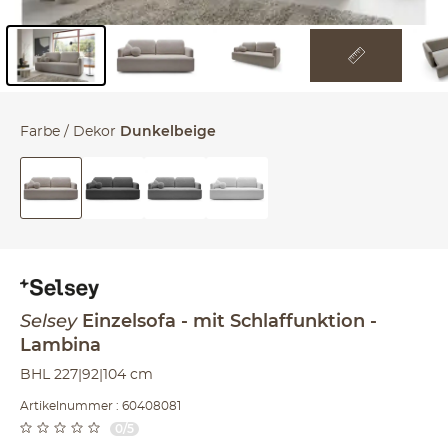
Inhalt der Seitenleiste überspringen - Zum Seitenende
Farbe / Dekor
Dunkelbeige
Selsey
Einzelsofa
mit Schlaffunktion
Lambina
BHL 227|92|104 cm
Artikelnummer : 60408081
0/5