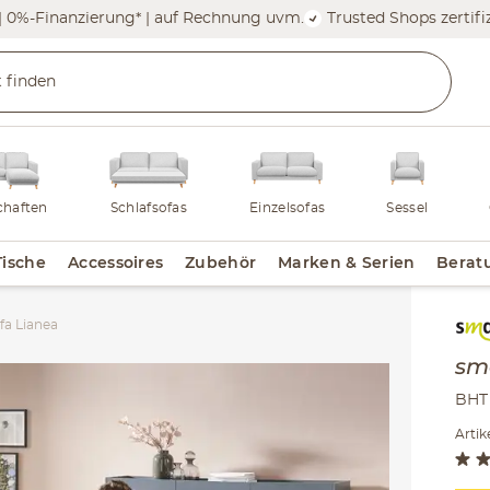
| 0%-Finanzierung* | auf Rechnung uvm.
Trusted Shops zertifiz
haften
Schlafsofas
Einzelsofas
Sessel
Tische
Accessoires
Zubehör
Marken & Serien
Berat
fa Lianea
Inha
sm
BHT 
Arti