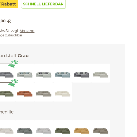
,
00
€
 MwSt. zzgl.
Versand
ge zubuchbar
ordstoff
Grau
henille