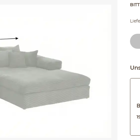
BIT
Lief
Uns
B
1