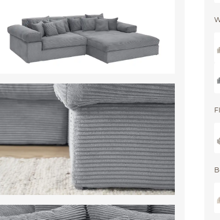
W
F
B