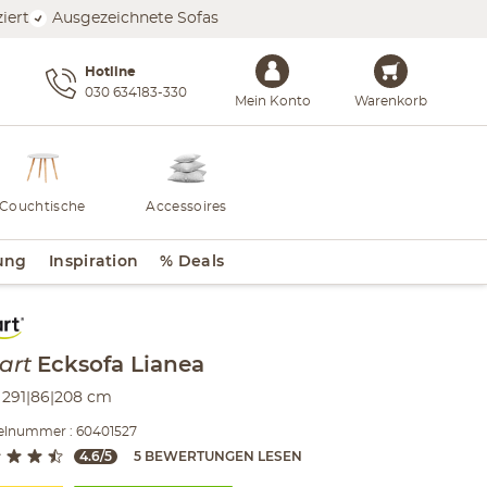
iert
Ausgezeichnete Sofas
Hotline
030 634183-330
Mein Konto
Warenkorb
Couchtische
Accessoires
ung
Inspiration
% Deals
lt der Seitenleiste überspringen - Zum Seitenende
art
Ecksofa
Lianea
291|86|208 cm
kelnummer : 60401527
4.6/5
5 BEWERTUNGEN LESEN