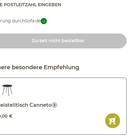
TE POSTLEITZAHL EINGEBEN
erung durch
Sofa.de
Zurzeit nicht bestellbar
ere besondere Empfehlung
eistelltisch Canneto
9
,
00
€