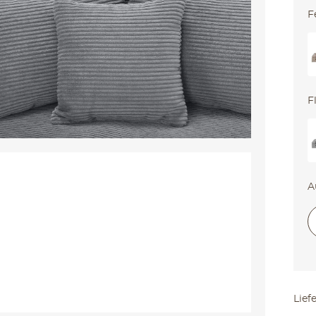
F
F
A
Lief