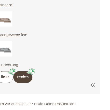
eincord
lachgewebe fein
usrichtung
links
rechts
ern wir auch zu Dir? Prüfe Deine Postleitzahl.