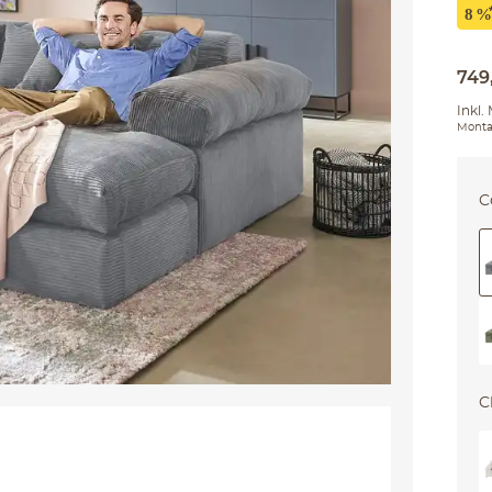
749
Inkl.
Monta
C
C