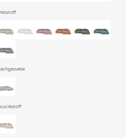
ebstoff
lachgewebe
oucléstoff