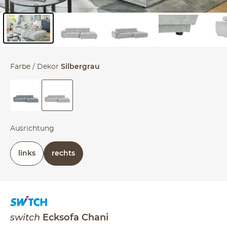
Inhalt der Seitenleiste überspringen - Zum Seitenende
Farbe / Dekor
Silbergrau
Ausrichtung
links
rechts
switch
Ecksofa
Chani