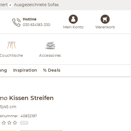
iert
Ausgezeichnete Sofas
Hotline
030 634183-330
Mein Konto
Warenkorb
Couchtische
Accessoires
ung
Inspiration
% Deals
lt der Seitenleiste überspringen - Zum Seitenende
mo
Kissen
Streifen
5|45 cm
kelnummer : 40832197
0/5