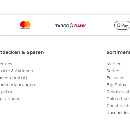
tdecken & Sparen
Sortimen
er uns
Marken
batte & Aktionen
Serien
udentenrabatt
Ecksofas
ndenerfahrungen
Big Sofas
tgeber
Relaxsessel
spirationen
Polsterhoc
Couchtisch
Kuscheldec