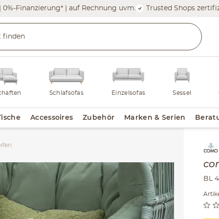
| 0%-Finanzierung* | auf Rechnung uvm.
Trusted Shops zertifiz
haften
Schlafsofas
Einzelsofas
Sessel
Tische
Accessoires
Zubehör
Marken & Serien
Berat
ifen
Inha
co
BL 4
Arti