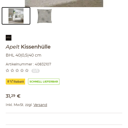
Inhalt der Seitenleiste überspringen - Zum Seitenende
Apelt
Kissenhülle
BHL 40|0,5|40 cm
Artikelnummer : 40832107
0/5
31
,
29
€
Inkl. MwSt. zzgl.
Versand