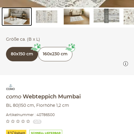
Inhalt der Seitenleiste überspringen - Zum Seitenende
Größe ca. (B x L)
80x150 cm
160x230 cm
como
Webteppich
Mumbai
BL 80|150 cm, Florhöhe 1,2 cm
Artikelnummer : 40786500
0/5