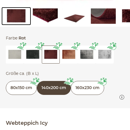
Inhalt der Seitenleiste überspringen - Zum Seitenende
Farbe
Rot
Größe ca. (B x L)
80x150 cm
140x200 cm
160x230 cm
Webteppich
Icy