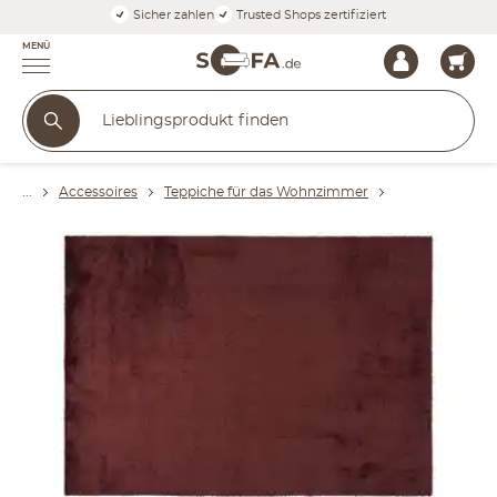
Sicher zahlen
Trusted Shops zertifiziert
MENÜ
Accessoires
Teppiche für das Wohnzimmer