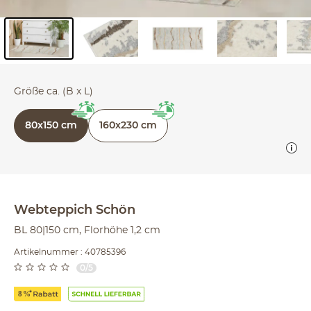
Inhalt der Seitenleiste überspringen - Zum Seitenende
Größe ca. (B x L)
80x150 cm
160x230 cm
Webteppich
Schön
BL 80|150 cm, Florhöhe 1,2 cm
Artikelnummer : 40785396
0/5