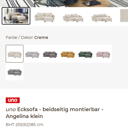
Inhalt der Seitenleiste überspringen - Zum Seitenende
Farbe / Dekor
Creme
uno
Ecksofa
beidseitig montierbar
Angelina klein
BHT 255|92|185 cm