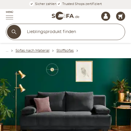
Sicher zahlen
Trusted Shops zertifiziert
MENÜ
Sofas nach Material
Stoffsofas