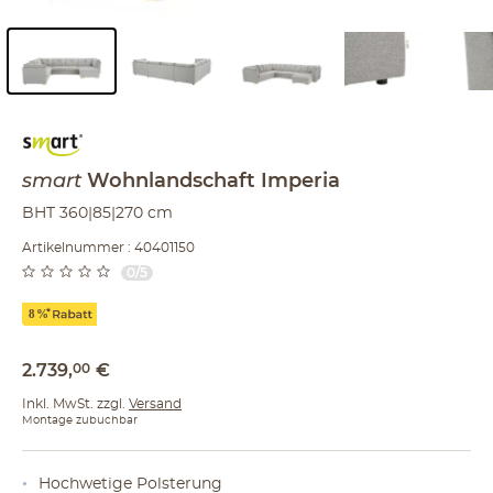
Inhalt der Seitenleiste überspringen - Zum Seitenende
smart
Wohnlandschaft
Imperia
BHT 360|85|270 cm
Artikelnummer : 40401150
0/5
2.739
,
00
€
Inkl. MwSt. zzgl.
Versand
Montage zubuchbar
Hochwetige Polsterung