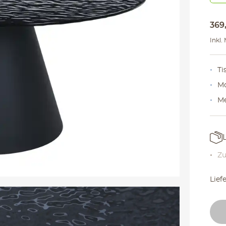
369
Inkl.
Ti
Mo
Me
Zu
Lief