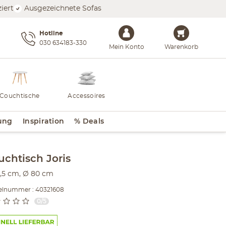
iert
Ausgezeichnete Sofas
Hotline
030 634183-330
Mein Konto
Warenkorb
Couchtische
Accessoires
ung
Inspiration
% Deals
lt der Seitenleiste überspringen - Zum Seitenende
uchtisch
Joris
,5 cm, Ø 80 cm
kelnummer : 40321608
0/5