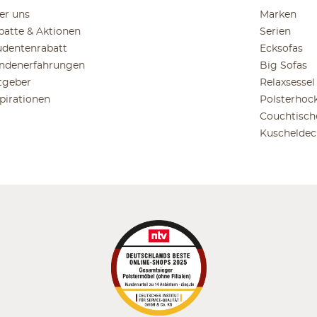
er uns
Marken
batte & Aktionen
Serien
udentenrabatt
Ecksofas
ndenerfahrungen
Big Sofas
tgeber
Relaxsessel
spirationen
Polsterhoc
Couchtisch
Kuscheldec