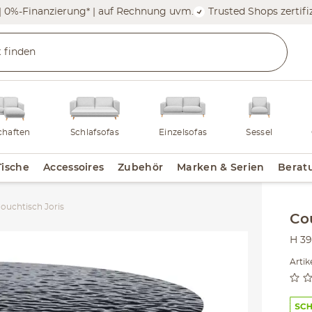
| 0%-Finanzierung* | auf Rechnung uvm.
Trusted Shops zertifiz
haften
Schlafsofas
Einzelsofas
Sessel
Tische
Accessoires
Zubehör
Marken & Serien
Berat
ouchtisch Joris
Inha
Co
H 39
Arti