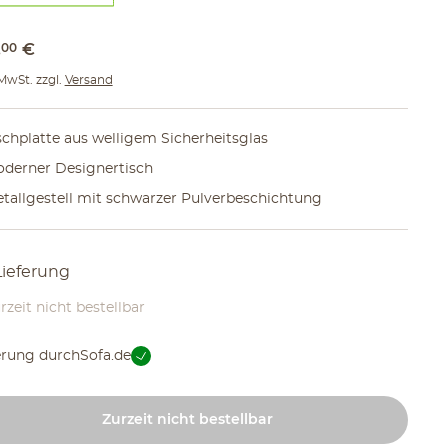
,
00
€
 MwSt. zzgl.
Versand
schplatte aus welligem Sicherheitsglas
derner Designertisch
tallgestell mit schwarzer Pulverbeschichtung
Lieferung
rzeit nicht bestellbar
erung durch
Sofa.de
Zurzeit nicht bestellbar