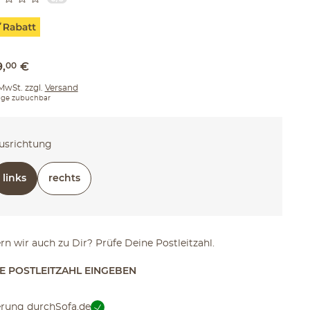
9
,
00
€
 MwSt. zzgl.
Versand
ge zubuchbar
usrichtung
links
rechts
ern wir auch zu Dir? Prüfe Deine Postleitzahl.
TE POSTLEITZAHL EINGEBEN
erung durch
Sofa.de