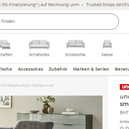
| 0%-Finanzierung* | auf Rechnung uvm.
Trusted Shops zertifiz
haften
Schlafsofas
Einzelsofas
Sessel
Tische
Accessoires
Zubehör
Marken & Serien
Berat
 mit Relaxfunktion Danae small
Inha
un
sm
BHT 
Arti