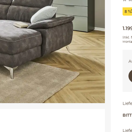
1.19
Inkl.
Monta
A
Lief
BIT
Lief