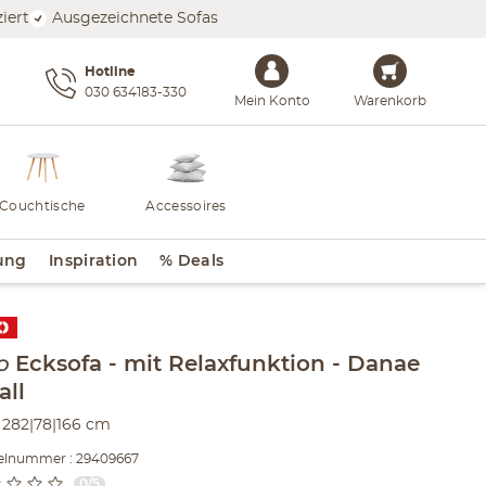
iert
Ausgezeichnete Sofas
Hotline
030 634183-330
Mein Konto
Warenkorb
Couchtische
Accessoires
ung
Inspiration
% Deals
lt der Seitenleiste überspringen - Zum Seitenende
o
Ecksofa
mit Relaxfunktion
Danae
all
282|78|166 cm
kelnummer : 29409667
0/5