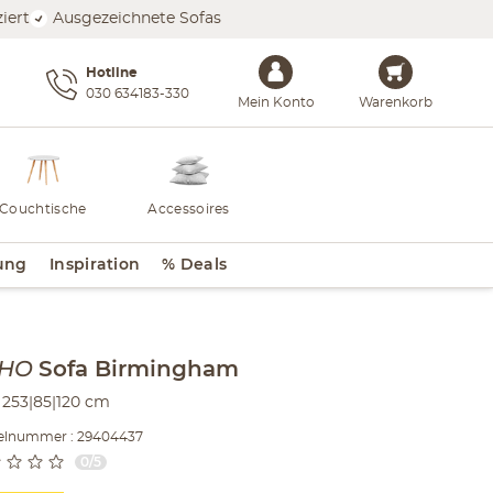
iert
Ausgezeichnete Sofas
Hotline
030 634183-330
Mein Konto
Warenkorb
Couchtische
Accessoires
ung
Inspiration
% Deals
lt der Seitenleiste überspringen - Zum Seitenende
OHO
Sofa
Birmingham
253|85|120 cm
kelnummer : 29404437
0/5