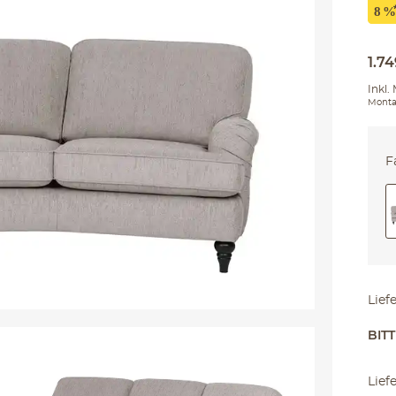
1.74
Inkl.
Monta
F
Lief
BIT
Lief