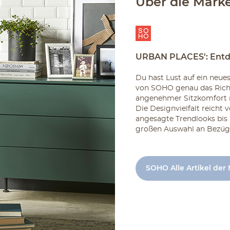
Über die Mark
URBAN PLACES': Entdec
Du hast Lust auf ein neu
von SOHO genau das Richt
angenehmer Sitzkomfort 
Die Designvielfalt reicht 
angesagte Trendlooks bis 
großen Auswahl an Bezüge
SOHO Alle Artikel der