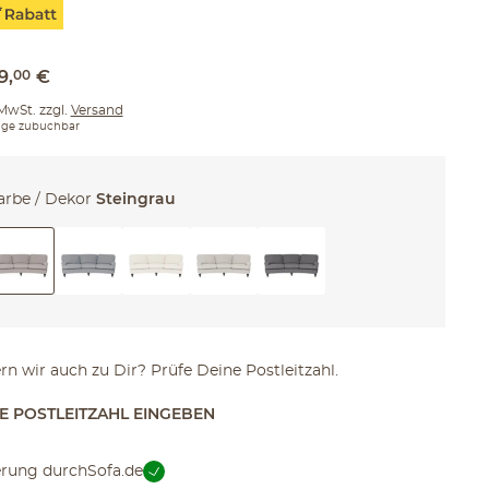
9
,
00
€
 MwSt. zzgl.
Versand
ge zubuchbar
arbe / Dekor
Steingrau
ern wir auch zu Dir? Prüfe Deine Postleitzahl.
TE POSTLEITZAHL EINGEBEN
erung durch
Sofa.de