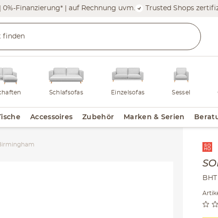
| 0%-Finanzierung* | auf Rechnung uvm.
Trusted Shops zertifiz
haften
Schlafsofas
Einzelsofas
Sessel
Tische
Accessoires
Zubehör
Marken & Serien
Berat
Birmingham
Inha
S
BHT 
Arti