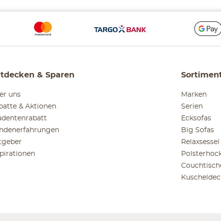
tdecken & Sparen
Sortimen
er uns
Marken
batte & Aktionen
Serien
udentenrabatt
Ecksofas
ndenerfahrungen
Big Sofas
tgeber
Relaxsessel
spirationen
Polsterhoc
Couchtisch
Kuscheldec