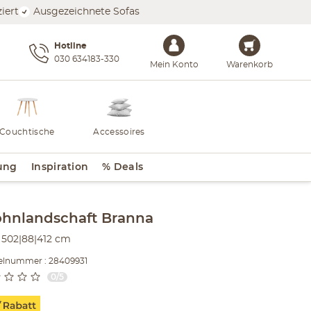
iert
Ausgezeichnete Sofas
Hotline
030 634183-330
Mein Konto
Warenkorb
Couchtische
Accessoires
ung
Inspiration
% Deals
lt der Seitenleiste überspringen - Zum Seitenende
hnlandschaft
Branna
502|88|412 cm
kelnummer : 28409931
0/5