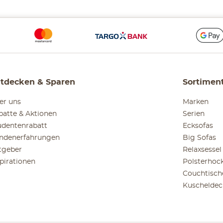
tdecken & Sparen
Sortimen
er uns
Marken
batte & Aktionen
Serien
udentenrabatt
Ecksofas
ndenerfahrungen
Big Sofas
tgeber
Relaxsessel
spirationen
Polsterhoc
Couchtisch
Kuscheldec