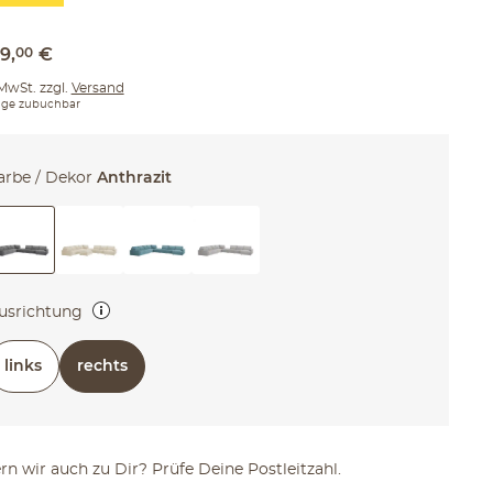
59
,
00
€
 MwSt. zzgl.
Versand
ge zubuchbar
arbe / Dekor
Anthrazit
usrichtung
nks oder rechts (bezieht sich auf die Seite mit der Ottomane)
links
rechts
ern wir auch zu Dir? Prüfe Deine Postleitzahl.