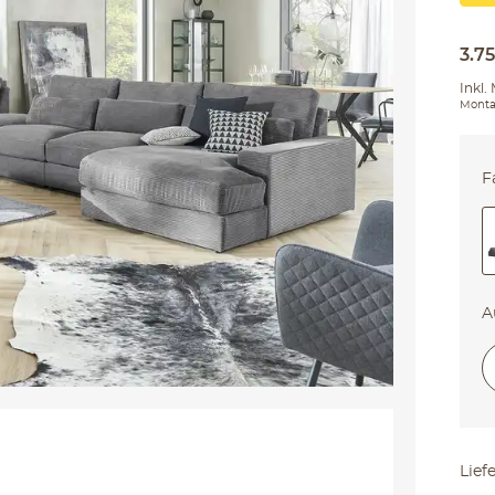
3.7
Inkl.
Monta
F
A
li
Lief