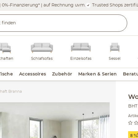
| 0%-Finanzierung* | auf Rechnung uvm.
Trusted Shops zertifiz
haften
Schlafsofas
Einzelsofas
Sessel
Tische
Accessoires
Zubehör
Marken & Serien
Berat
haft Branna
Inha
Wo
BHT 
Arti