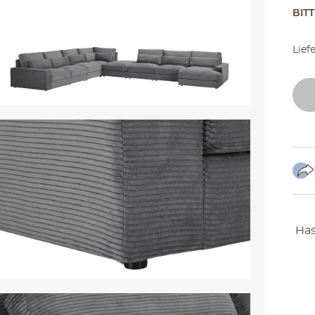
BIT
Lief
Has