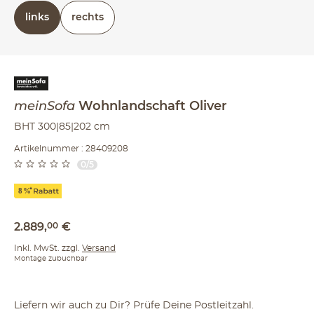
rechts oder links (bezieht sich auf die Draufsicht)
links
rechts
meinSofa
Wohnlandschaft
Oliver
BHT 300|85|202 cm
Artikelnummer : 28409208
0/5
2.889
,
00
€
Inkl. MwSt. zzgl.
Versand
Montage zubuchbar
Liefern wir auch zu Dir? Prüfe Deine Postleitzahl.