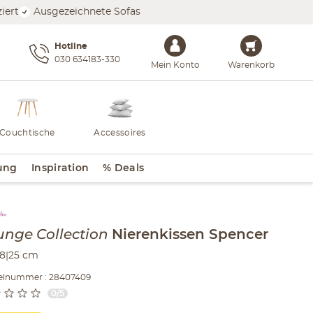
iert
Ausgezeichnete Sofas
Hotline
030 634183-330
Mein Konto
Warenkorb
Couchtische
Accessoires
ung
Inspiration
% Deals
lt der Seitenleiste überspringen - Zum Seitenende
unge Collection
Nierenkissen
Spencer
8|25 cm
kelnummer : 28407409
0/5