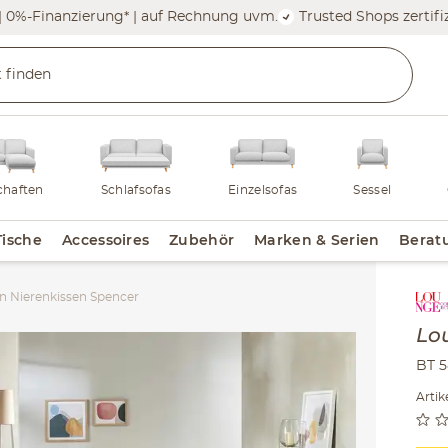
| 0%-Finanzierung* | auf Rechnung uvm.
Trusted Shops zertifiz
haften
Schlafsofas
Einzelsofas
Sessel
Tische
Accessoires
Zubehör
Marken & Serien
Berat
n Nierenkissen Spencer
Inha
Lo
BT 5
Arti