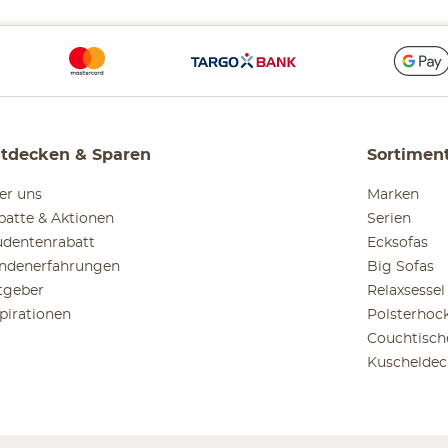
tdecken & Sparen
Sortimen
er uns
Marken
batte & Aktionen
Serien
udentenrabatt
Ecksofas
ndenerfahrungen
Big Sofas
tgeber
Relaxsessel
spirationen
Polsterhoc
Couchtisch
Kuscheldec