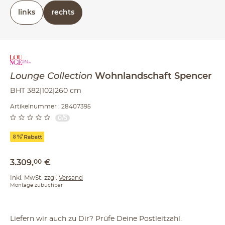
rechts oder links (bezieht sich auf die Draufsicht)
links
rechts
Lounge Collection
Wohnlandschaft
Spencer
BHT 382|102|260 cm
Artikelnummer : 28407395
0/5
3.309
,
00
€
Inkl. MwSt. zzgl.
Versand
Montage zubuchbar
Liefern wir auch zu Dir? Prüfe Deine Postleitzahl.