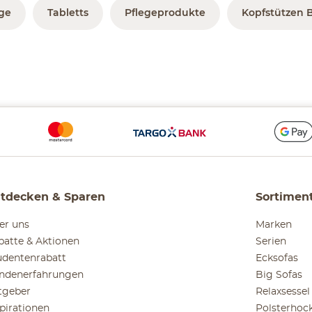
ge
Tabletts
Pflegeprodukte
Kopfstützen 
tdecken & Sparen
Sortimen
er uns
Marken
batte & Aktionen
Serien
udentenrabatt
Ecksofas
ndenerfahrungen
Big Sofas
tgeber
Relaxsessel
spirationen
Polsterhoc