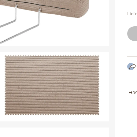
Lief
Has