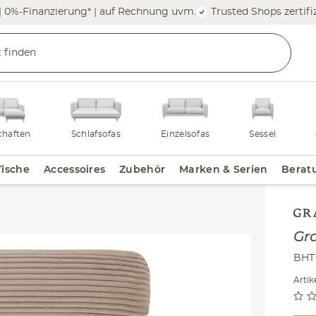
| 0%-Finanzierung* | auf Rechnung uvm.
Trusted Shops zertifiz
haften
Schlafsofas
Einzelsofas
Sessel
Tische
Accessoires
Zubehör
Marken & Serien
Berat
a
Inha
Gr
BHT 
Arti