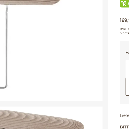
169
,
Inkl.
Monta
F
Lief
BIT