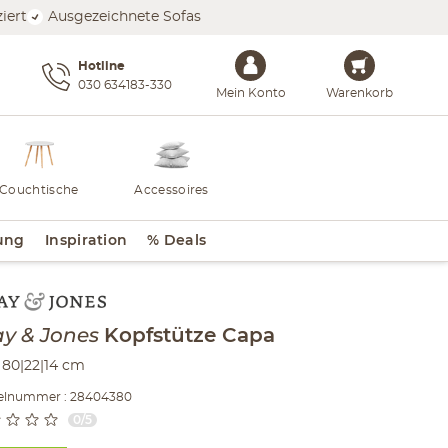
iert
Ausgezeichnete Sofas
Hotline
030 634183-330
Mein Konto
Warenkorb
Couchtische
Accessoires
ung
Inspiration
% Deals
lt der Seitenleiste überspringen - Zum Seitenende
ay & Jones
Kopfstütze
Capa
80|22|14 cm
kelnummer : 28404380
0/5