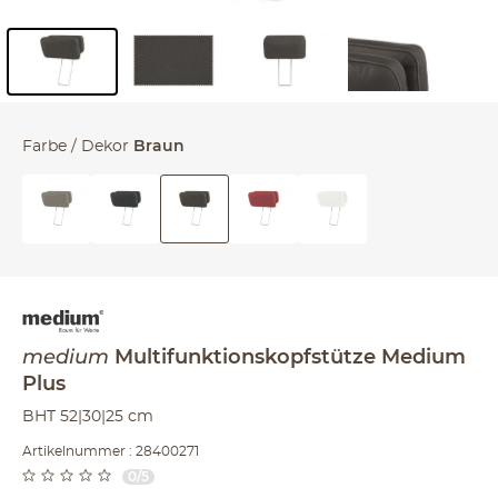
Inhalt der Seitenleiste überspringen - Zum Seitenende
Farbe / Dekor
Braun
medium
Multifunktionskopfstütze
Medium
Plus
BHT 52|30|25 cm
Artikelnummer : 28400271
0/5