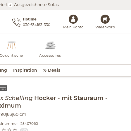
iert
Ausgezeichnete Sofas
Hotline
030 634183-330
Mein Konto
Warenkorb
Couchtische
Accessoires
ung
Inspiration
% Deals
lt der Seitenleiste überspringen - Zum Seitenende
x Schelling
Hocker
mit Stauraum
ximum
 90|83|60 cm
kelnummer : 25407060
0/5