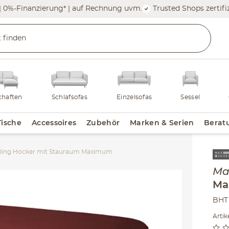
| 0%-Finanzierung* | auf Rechnung uvm.
Trusted Shops zertifiz
haften
Schlafsofas
Einzelsofas
Sessel
Tische
Accessoires
Zubehör
Marken & Serien
Berat
lling Hocker mit Stauraum Maximum
Inha
Ma
Ma
BHT
Arti