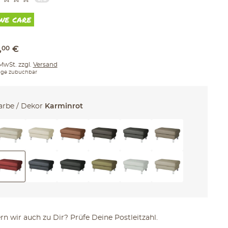
,
00
€
 MwSt. zzgl.
Versand
ge zubuchbar
arbe / Dekor
Karminrot
ern wir auch zu Dir? Prüfe Deine Postleitzahl.