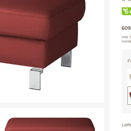
609
Inkl.
Monta
F
Lief