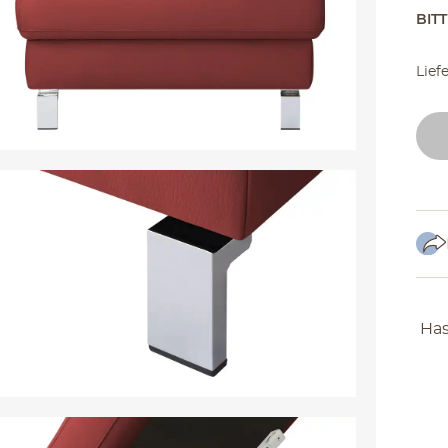
BIT
Lief
Has