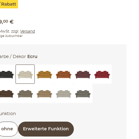
9
,
00
€
 MwSt. zzgl.
Versand
ge zubuchbar
arbe / Dekor
Ecru
unktion
ohne
Erweiterte Funktion