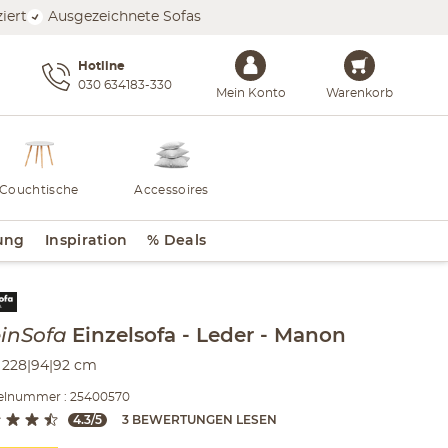
iert
Ausgezeichnete Sofas
Hotline
030 634183-330
Mein Konto
Warenkorb
Couchtische
Accessoires
ung
Inspiration
% Deals
lt der Seitenleiste überspringen - Zum Seitenende
inSofa
Einzelsofa
Leder
Manon
228|94|92 cm
kelnummer : 25400570
4.3/5
3 BEWERTUNGEN LESEN