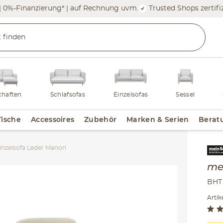
| 0%-Finanzierung* | auf Rechnung uvm.
Trusted Shops zertifiz
haften
Schlafsofas
Einzelsofas
Sessel
Tische
Accessoires
Zubehör
Marken & Serien
Berat
inzelsofa Leder Manon
Inha
me
BHT 
Arti