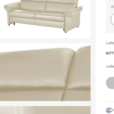
A
2-
Lief
BIT
Lief