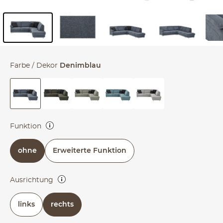
Inhalt der Seitenleiste überspringen - Zum Seitenende
Farbe / Dekor
Denimblau
Funktion
Erweiterte Funktion: Schlaffunktion, verstellbare Kopfstütze,
ohne
Erweiterte Funktion
Relaxrücken, Stauraum
Ausrichtung
links oder rechts (bezieht sich auf die Draufsicht)
links
rechts