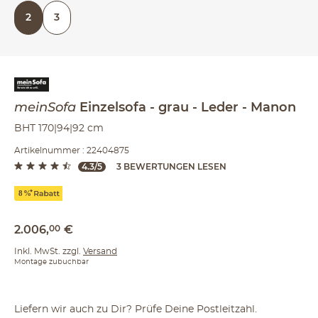
2-Sitzer oder 3-Sitzer
2
3
meinSofa
Einzelsofa
grau - Leder
Manon
BHT 170|94|92 cm
Artikelnummer : 22404875
4.3/5
3 BEWERTUNGEN LESEN
2.006
,
00
€
Inkl. MwSt. zzgl.
Versand
Montage zubuchbar
Liefern wir auch zu Dir? Prüfe Deine Postleitzahl.