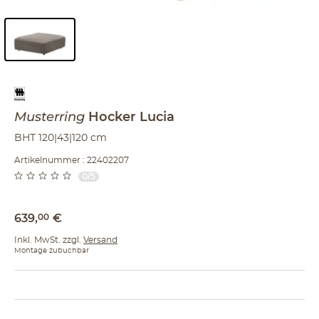
Inhalt der Seitenleiste überspringen - Zum Seitenende
Musterring
Hocker
Lucia
BHT 120|43|120 cm
Artikelnummer : 22402207
0/5
639
,
00
€
Inkl. MwSt. zzgl.
Versand
Montage zubuchbar