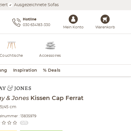
iert
Ausgezeichnete Sofas
Hotline
030 634183-330
Mein Konto
Warenkorb
Couchtische
Accessoires
ung
Inspiration
% Deals
lt der Seitenleiste überspringen - Zum Seitenende
ay & Jones
Kissen
Cap Ferrat
5|45 cm
kelnummer : 13835979
0/5