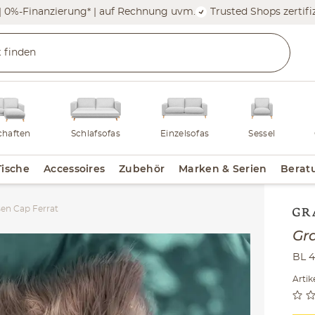
| 0%-Finanzierung* | auf Rechnung uvm.
Trusted Shops zertifiz
haften
Schlafsofas
Einzelsofas
Sessel
Tische
Accessoires
Zubehör
Marken & Serien
Berat
sen Cap Ferrat
Inha
Gr
BL 4
Arti