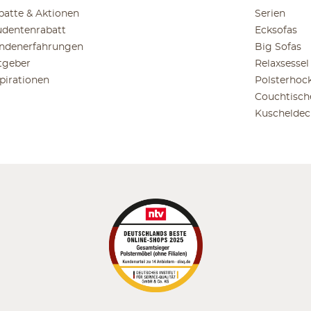
batte & Aktionen
Serien
udentenrabatt
Ecksofas
ndenerfahrungen
Big Sofas
tgeber
Relaxsessel
spirationen
Polsterhoc
Couchtisch
Kuscheldec