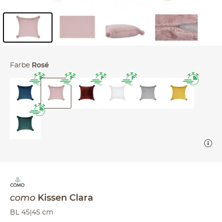
Inhalt der Seitenleiste überspringen - Zum Seitenende
Farbe
Rosé
como
Kissen
Clara
BL 45|45 cm