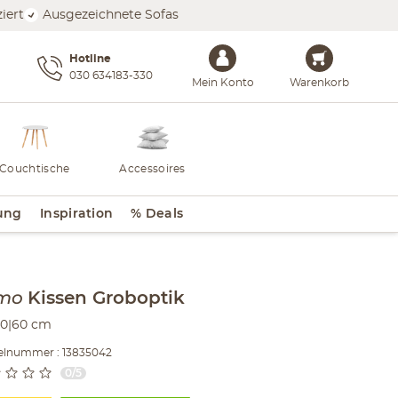
iert
Ausgezeichnete Sofas
Hotline
030 634183-330
Mein Konto
Warenkorb
Couchtische
Accessoires
ung
Inspiration
% Deals
lt der Seitenleiste überspringen - Zum Seitenende
mo
Kissen
Groboptik
40|60 cm
kelnummer : 13835042
0/5