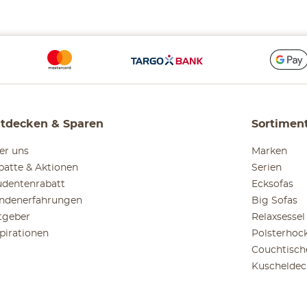
tdecken & Sparen
Sortimen
er uns
Marken
batte & Aktionen
Serien
udentenrabatt
Ecksofas
ndenerfahrungen
Big Sofas
tgeber
Relaxsessel
spirationen
Polsterhoc
Couchtisch
Kuscheldec