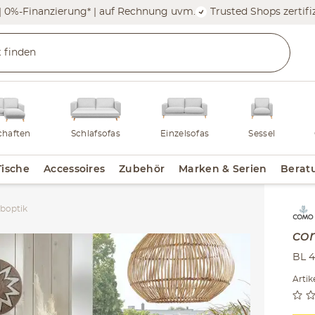
| 0%-Finanzierung* | auf Rechnung uvm.
Trusted Shops zertifiz
haften
Schlafsofas
Einzelsofas
Sessel
Tische
Accessoires
Zubehör
Marken & Serien
Berat
boptik
Inha
co
BL 
Arti