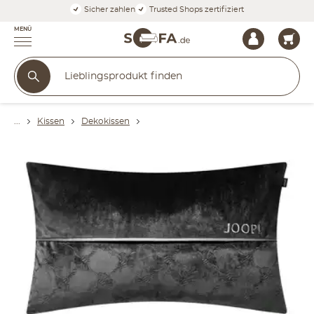
Sicher zahlen
Trusted Shops zertifiziert
MENÜ
Kissen
Dekokissen