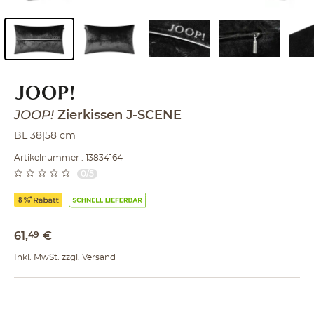
Inhalt der Seitenleiste überspringen - Zum Seitenende
JOOP!
Zierkissen
J-SCENE
BL 38|58 cm
Artikelnummer : 13834164
0/5
61
,
49
€
Inkl. MwSt. zzgl.
Versand