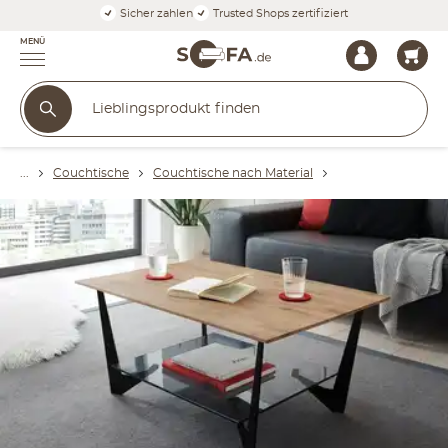
Sicher zahlen
Trusted Shops zertifiziert
MENÜ
Couchtische
Couchtische nach Material