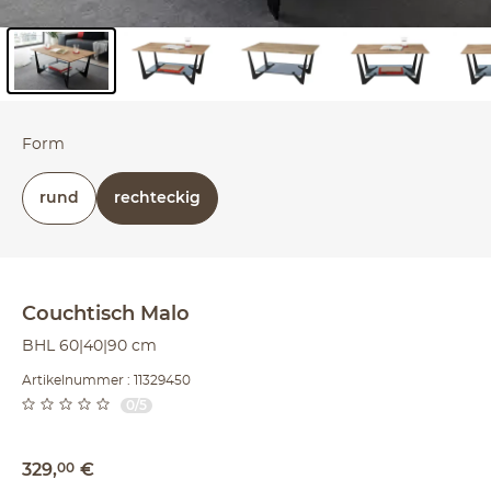
Inhalt der Seitenleiste überspringen - Zum Seitenende
Form
rund
rechteckig
Couchtisch
Malo
BHL 60|40|90 cm
Artikelnummer : 11329450
0/5
329
,
00
€