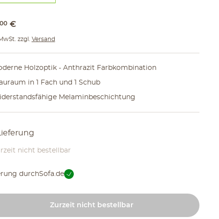
00
€
 MwSt. zzgl.
Versand
derne Holzoptik - Anthrazit Farbkombination
auraum in 1 Fach und 1 Schub
derstandsfähige Melaminbeschichtung
Lieferung
rzeit nicht bestellbar
erung durch
Sofa.de
Zurzeit nicht bestellbar