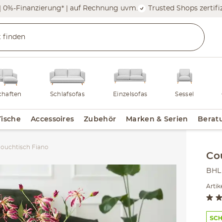
| 0%-Finanzierung* | auf Rechnung uvm.
Trusted Shops zertifiz
haften
Schlafsofas
Einzelsofas
Sessel
Tische
Accessoires
Zubehör
Marken & Serien
Berat
ouchtisch Fiano
Inha
Co
BHL 
Artik