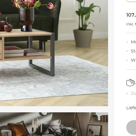
107
,
Inkl.
Mo
St
Wi
Zu
Lief