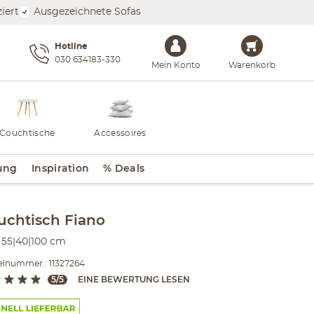
iert
Ausgezeichnete Sofas
Hotline
030 634183-330
Mein Konto
Warenkorb
Couchtische
Accessoires
ung
Inspiration
% Deals
lt der Seitenleiste überspringen - Zum Seitenende
uchtisch
Fiano
55|40|100 cm
elnummer : 11327264
5/5
EINE BEWERTUNG LESEN