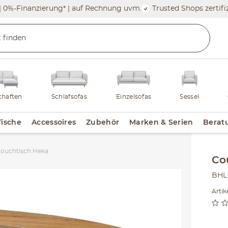
| 0%-Finanzierung* | auf Rechnung uvm.
Trusted Shops zertifiz
haften
Schlafsofas
Einzelsofas
Sessel
Tische
Accessoires
Zubehör
Marken & Serien
Berat
ouchtisch Heka
Inha
Co
BHL 
Artik