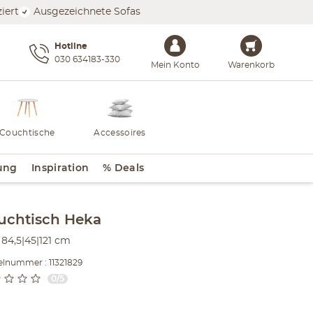
iert
Ausgezeichnete Sofas
Hotline
030 634183-330
Mein Konto
Warenkorb
Couchtische
Accessoires
ung
Inspiration
% Deals
lt der Seitenleiste überspringen - Zum Seitenende
uchtisch
Heka
84,5|45|121 cm
elnummer : 11321829
0/5