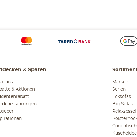
tdecken & Sparen
Sortimen
er uns
Marken
batte & Aktionen
Serien
udentenrabatt
Ecksofas
ndenerfahrungen
Big Sofas
tgeber
Relaxsessel
spirationen
Polsterhoc
Couchtisch
Kuscheldec