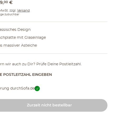
49
,
00
€
 MwSt. zzgl.
Versand
ge zubuchbar
assisches Design
schplatte mit Glaseinlage
s massiver Asteiche
ern wir auch zu Dir? Prüfe Deine Postleitzahl.
TE POSTLEITZAHL EINGEBEN
erung durch
Sofa.de
Zurzeit nicht bestellbar