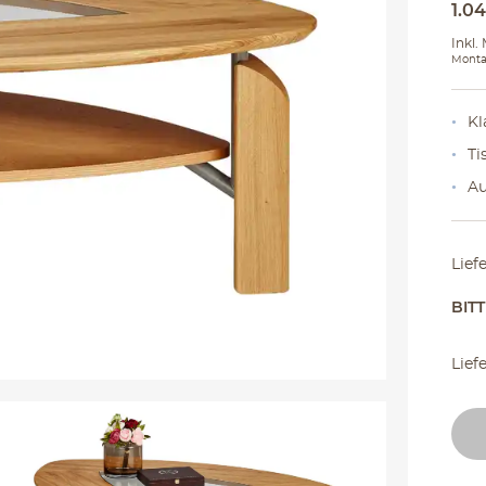
1.0
Inkl.
Monta
Kl
Ti
Au
Lief
BIT
Lief