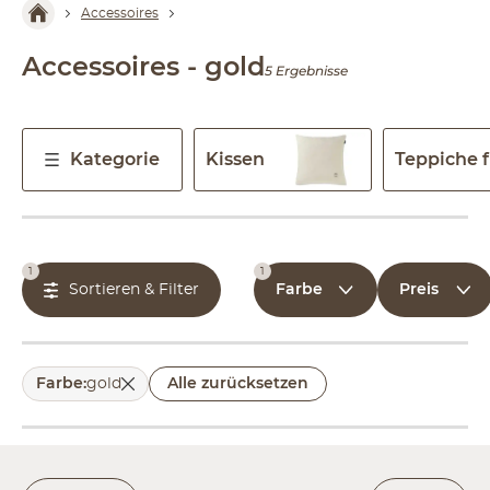
Accessoires
Accessoires - gold
5 Ergebnisse
Kategorie
Kissen
Teppiche 
1
1
Farbe
Preis
Sortieren & Filter
Farbe
:
gold
Alle zurücksetzen