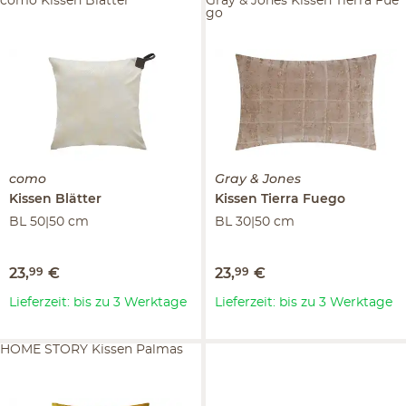
como Kissen Blätter
Gray & Jones Kissen Tierra Fue
go
como
Gray & Jones
Kissen
Blätter
Kissen
Tierra Fuego
BL 50|50 cm
BL 30|50 cm
23
,
99
€
23
,
99
€
Lieferzeit: bis zu 3 Werktage
Lieferzeit: bis zu 3 Werktage
HOME STORY Kissen Palmas